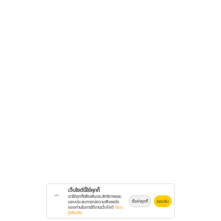
เว็บไซต์นี้ใช้คุกกี้
เราใช้คุกกี้เพื่อเพิ่มประสิทธิภาพและ
ตั้งค่าคุกกี้
ยอมรับ
มอบประสบการณ์ความพึงพอใจ
ของท่านในการใช้งานเว็บไซต์
เรียน
รู้เพิ่มเติม