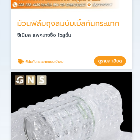
ม้วนฟิล์มถุงลมบับเบิ้ลกันกระแทก
จีเนียส แพคเกจจิ้ง โซลูชั่น
ดูรายละเอียด
ฟิล์มกันกระแทกแบบเป่าลม