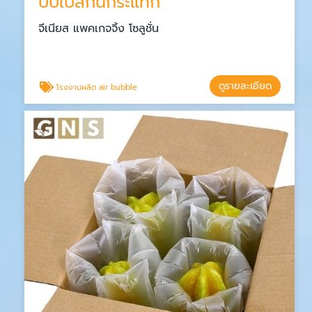
บับเบิ้ลกันกระแทก
จีเนียส แพคเกจจิ้ง โซลูชั่น
ดูรายละเอียด
โรงงานผลิต air bubble