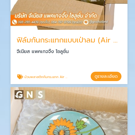
ฟิล์มกันกระแทกแบบเป่าลม (Air Pillow)
จีเนียส แพคเกจจิ้ง โซลูชั่น
ดูรายละเอียด
ม้วนพลาสติกกันกระแทก Air pillow film