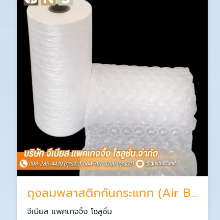
ถุงลมพลาสติกกันกระแทก (Air Bubble)
จีเนียส แพคเกจจิ้ง โซลูชั่น