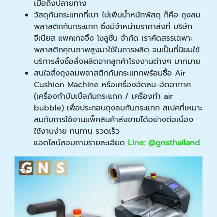
เมื่อถึงปลายทาง
วัสดุกันกระแทกที่เบา ไม่เพิ่มน้ำหนักพัสดุ ก็คือ ถุงลม
พลาสติกกันกระแทก ซึ่งมีจำหน่ายราคาส่งที่ บริษัท
จีเนียส แพคเกจจิ้ง โซลูชั่น จำกัด เราคัดสรรเฉพาะ
พลาสติกคุณภาพสูงมาใช้ในการผลิต จนเป็นที่นิยมใช้
บริการสั่งซื้อสั่งผลิตจากลูกค้าโรงงานต่างๆ มากมาย
สนใจสั่งถุงลมพลาสติกกันกระแทกพร้อมซื้อ Air
Cushion Machine หรือเครื่องอัดลม-อัดอากาศ
(เครื่องทําบับเบิ้ลกันกระแทก / เครื่องทํา air
bubble) เพื่อประกอบถุงลมกันกระแทก สเปคที่เหมาะ
สมกับการใช้งานแพ็คสินค้าส่งขายได้อย่างต่อเนื่อง
ใช้งานง่าย ทนทาน รวดเร็ว
แอดไลน์สอบถามรายละเอียด
Line: @gnsthailand