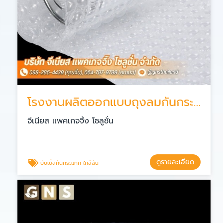
โรงงานผลิตออกแบบถุงลมกันกระแทก
จีเนียส แพคเกจจิ้ง โซลูชั่น
ดูรายละเอียด
บับเบิ้ลกันกระแทก ใกล้ฉัน