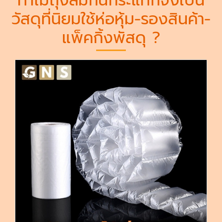
ทำไมถุงลมกันกระแทกจึงเป็น
วัสดุที่นิยมใช้ห่อหุ้ม-รองสินค้า-
แพ็คกิ้งพัสดุ ?