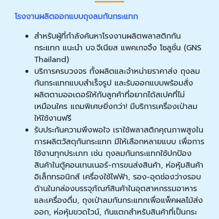
โรงงานผลิตออกแบบถุงลมกันกระแทก
สำหรับผู้ที่กำลังค้นหาโรงงานผลิตพลาสติกกัน
กระแทก แนะนำ บจ.จีเนียส แพคเกจจิ้ง โซลูชั่น (GNS
Thailand)
บริการครบวงจร ทั้งผลิตและจำหน่ายราคาส่ง ถุงลม
กันกระแทกแบบสำเร็จรูป และรับออกแบบพร้อมสั่ง
ผลิตตามออเดอร์ให้กับลูกค้าที่อยากได้สเปคที่ไม่
เหมือนใคร แถมพิเศษยิ่งกว่า! มีบริการเครื่องเป่าลม
ให้ใช้งานฟรี
รับประกันความพึงพอใจ เราใช้พลาสติกคุณภาพสูงใน
การผลิตวัสดุกันกระแทก มีให้เลือกหลายแบบ เพื่อการ
ใช้งานทุกประเภท เช่น ถุงลมกันกระแทกใช้ปกป้อง
สินค้าในตู้คอนเทนเนอร์-การขนส่งสินค้า, ห่อหุ้มสินค้า
อิเล็กทรอนิกส์ เครื่องใช้ไฟฟ้า, รอง-อุดช่องว่างรอบ
ด้านในกล่องบรรจุภัณฑ์สินค้าในอุตสาหกรรมอาหาร
และเครื่องดื่ม, ถุงเป่าลมกันกระแทกเพื่อแพ็คผลไม้ส่ง
ออก, ห่อหุ้มขวดไวน์, กันแตกสำหรับสินค้าที่เป็นกระ