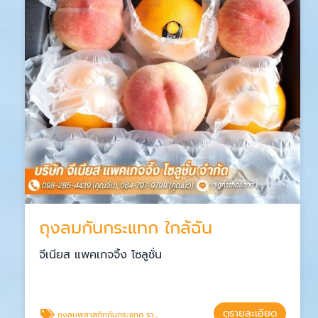
ถุงลมกันกระแทก ใกล้ฉัน
จีเนียส แพคเกจจิ้ง โซลูชั่น
ดูรายละเอียด
ถุงลมพลาสติกกันกระแทก ราคาส่ง