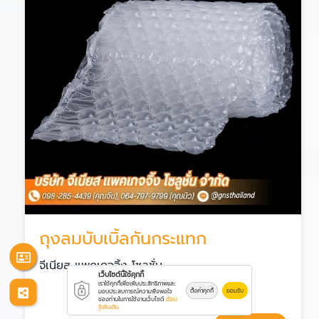
ถุงลมบับเบิ้ลกันกระแทก
จีเนียส แพคเกจจิ้ง โซลูชั่น
เว็บไซต์นี้ใช้คุกกี้
เราใช้คุกกี้เพื่อเพิ่มประสิทธิภาพและ
ตั้งค่าคุกกี้
ยอมรับ
มอบประสบการณ์ความพึงพอใจ
ของท่านในการใช้งานเว็บไซต์
เรียน
รู้เพิ่มเติม